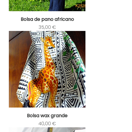
Bolsa de pano africano
Preço
35,00 €
Bolsa wax grande
Preço
40,00 €