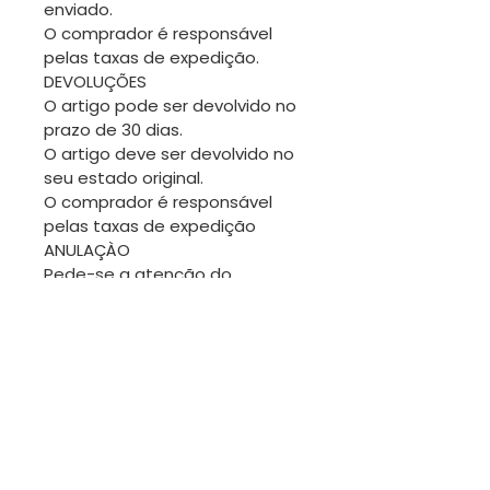
enviado.
O comprador é responsável
pelas taxas de expedição.
DEVOLUÇÕES
O artigo pode ser devolvido no
prazo de 30 dias.
O artigo deve ser devolvido no
seu estado original.
O comprador é responsável
pelas taxas de expedição
ANULAÇÀO
Pede-se a atenção do
comprador para pedir uma
anulação antes de a
encomenda ser expedida.
TROCAS
Sendo os artigos desta loja
geralmente únicos, não será
fácil fazer trocas. No entanto
estamos disponíveis para