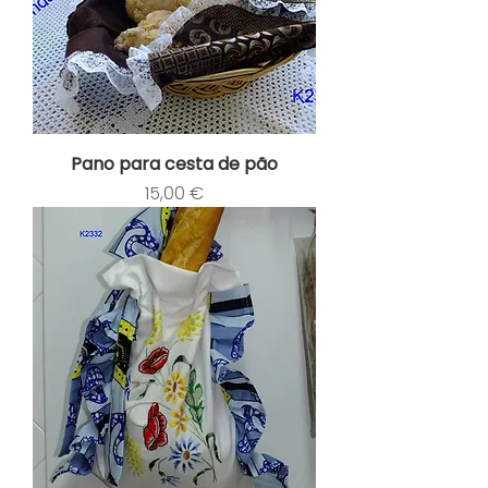
Pano para cesta de pão
Preço
15,00 €