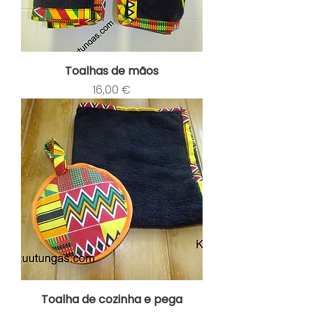
Toalhas de mãos
Preço
16,00 €
Toalha de cozinha e pega