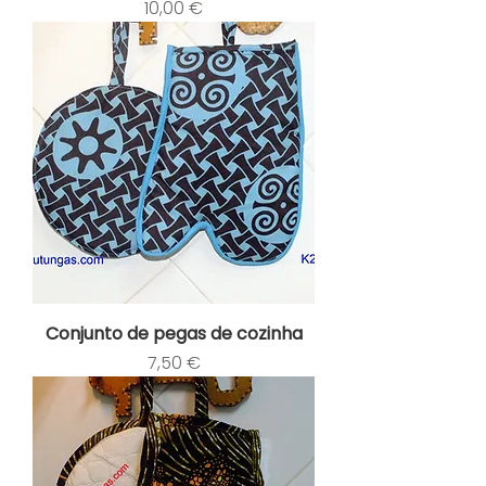
Preço
10,00 €
Conjunto de pegas de cozinha
Preço
7,50 €