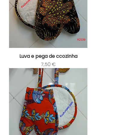
Luva e pega de ccozinha
Preço
7,50 €