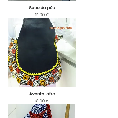
Saco de pão
Preço
15,00 €
Avental afro
Preço
18,00 €