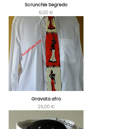
Scrunchie Segredo
Preço
6,00 €
Gravata afro
Preço
25,00 €