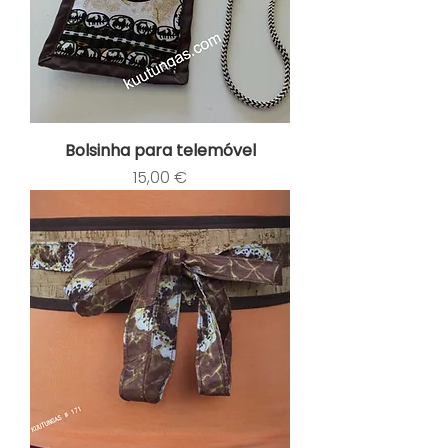
Bolsinha para telemóvel
Preço
15,00 €