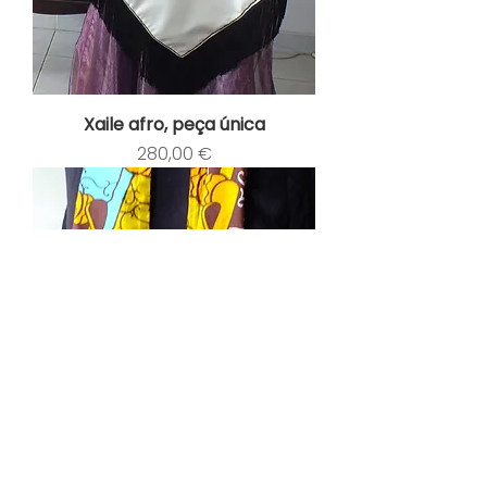
Xaile afro, peça única
Preço
280,00 €
Cachecol artesanal wax