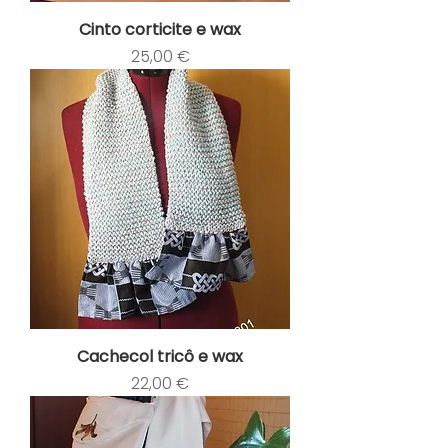
Cinto corticite e wax
Preço
25,00 €
Cachecol tricô e wax
Preço
22,00 €