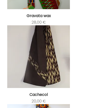
Gravata wax
Preço
28,00 €
Cachecol
Preço
20,00 €