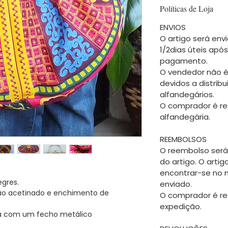
Políticas de Loja
ENVIOS
O artigo será envi
1/2dias úteis apó
pagamento.
O vendedor não é
devidos a distrib
alfandegários.
O comprador é re
alfandegária.
REEMBOLSOS
O reembolso será
do artigo. O arti
encontrar-se no
egres.
enviado.
dão acetinado e enchimento de
O comprador é re
expedição.
cha com um fecho metálico