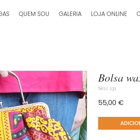
GAS
QUEM SOU
GALERIA
LOJA ONLINE
Bolsa wa
SKU: 131
Preç
55,00 €
ADICIO