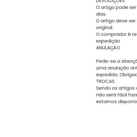
DEVOLUÇÕES
O artigo pode ser
dias.
O artigo deve ser
original.
O comprador é re
expedição
ANULAÇÀO
Pede-se a atençã
uma anulação an
expedida. Obriga
TROCAS
Sendo os artigos 
não será fácil faz
estamos disponíve