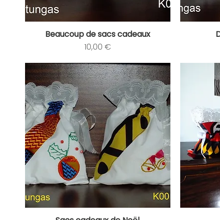
Beaucoup de sacs cadeaux
Aperçu rapide
Prix
10,00 €