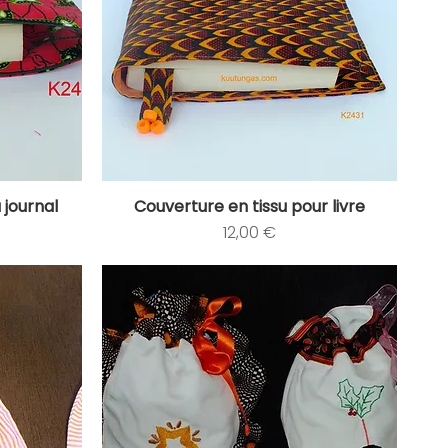
 journal
Couverture en tissu pour livre
Aperçu rapide
Prix
12,00 €