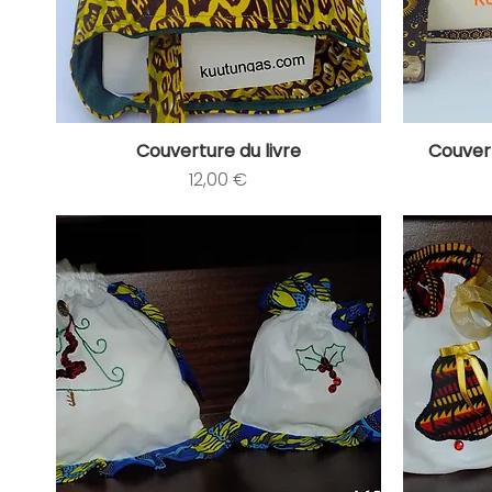
Couverture du livre
Couvert
Aperçu rapide
Prix
12,00 €