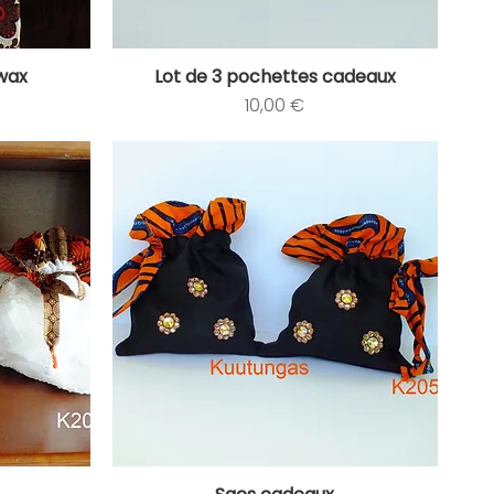
wax
Lot de 3 pochettes cadeaux
Aperçu rapide
Prix
10,00 €