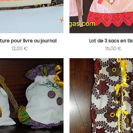
ure pour livre ou journal
Lot de 3 sacs en ti
Aperçu rapide
Aperçu rapide
Prix
Prix
12,00 €
15,00 €