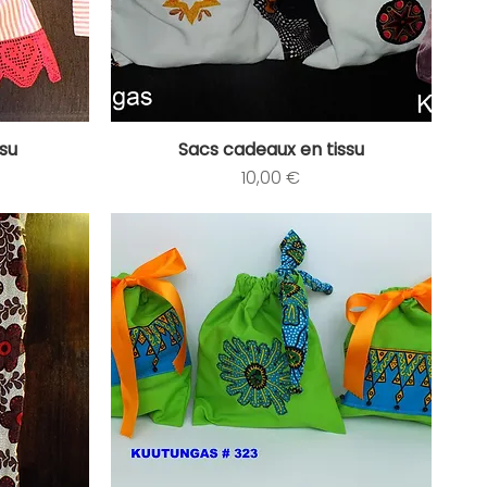
ssu
Sacs cadeaux en tissu
Aperçu rapide
Prix
10,00 €