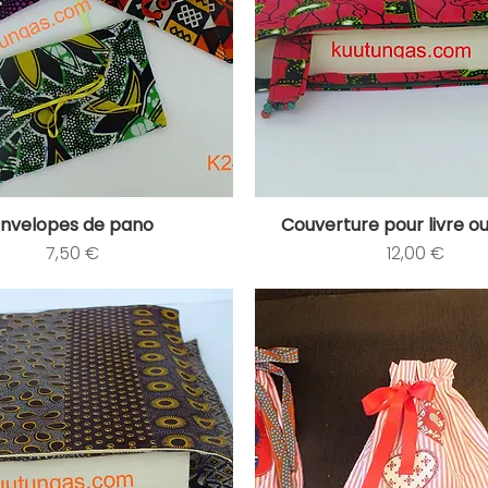
Envelopes de pano
Couverture pour livre ou
Aperçu rapide
Aperçu rapide
Prix
Prix
7,50 €
12,00 €