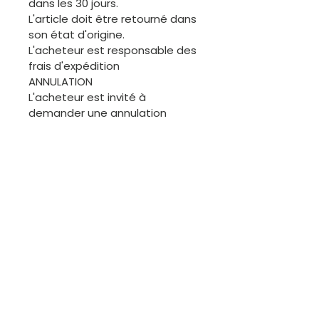
dans les 30 jours.
L'article doit être retourné dans
son état d'origine.
L'acheteur est responsable des
frais d'expédition
ANNULATION
L'acheteur est invité à
demander une annulation
avant l'expédition de la
commande. Merci.
ÉCHANGES
Les articles de cette boutique
étant généralement uniques, il
ne sera pas facile de procéder
à des échanges. Cependant,
nous sommes disponibles pour
discuter.