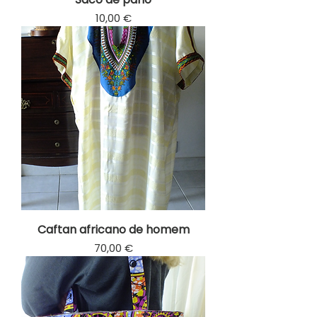
Prix
10,00 €
Caftan africano de homem
Prix
70,00 €