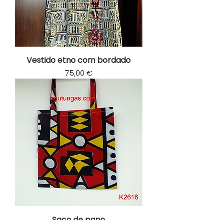
Vestido etno com bordado
Prix
75,00 €
Saco de pano