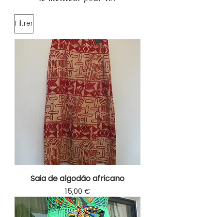
Filtrer
Saia de algodão africano
Prix
15,00 €