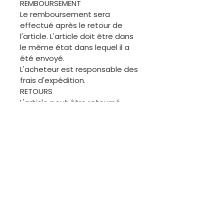
REMBOURSEMENT
Le remboursement sera
effectué après le retour de
l'article. L'article doit être dans
le même état dans lequel il a
été envoyé.
L'acheteur est responsable des
frais d'expédition.
RETOURS
L'article peut être retourné
dans les 30 jours.
L'article doit être retourné dans
son état d'origine.
L'acheteur est responsable des
frais d'expédition
ANNULATION
L'acheteur est invité à
demander une annulation
avant l'expédition de la
commande.
ÉCHANGES