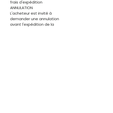
frais d'expédition
ANNULATION
L'acheteur est invité à
demander une annulation
avant l'expédition de la
commande. Merci.
ÉCHANGES
Les articles de cette boutique
étant généralement uniques, il
ne sera pas facile de procéder
à des échanges. Cependant,
nous sommes disponibles pour
discuter.
Contactez-moi
Courriel :
kutungas@gmail.com
Tél :
+351 967 910 749