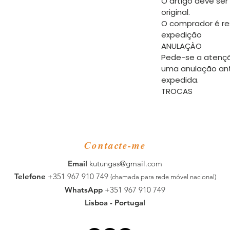
O artigo deve ser
original.
O comprador é re
expedição
ANULAÇÀO
Pede-se a atençã
uma anulação an
expedida.
TROCAS
Contacte-me
​Email
kutungas@gmail.com
Telefone
+351 967 910 749
(chamada para rede móvel nacional)
WhatsApp
+351 967 910 749
Lisboa - Portugal