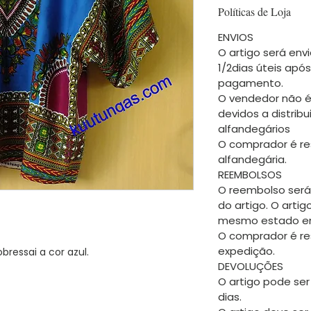
Políticas de Loja
ENVIOS
O artigo será envi
1/2dias úteis apó
pagamento.
O vendedor não é
devidos a distrib
alfandegários
O comprador é re
alfandegária.
REEMBOLSOS
O reembolso será
do artigo. O arti
mesmo estado em
O comprador é re
expedição.
ressai a cor azul.
DEVOLUÇÕES
O artigo pode ser
dias.