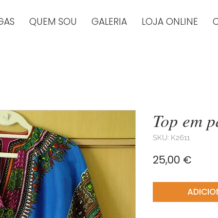
GAS
QUEM SOU
GALERIA
LOJA ONLINE
Top em p
SKU: K2611
Preç
25,00 €
ADICIO