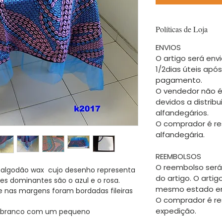
Políticas de Loja
ENVIOS
O artigo será envi
1/2dias úteis apó
pagamento.
O vendedor não é
devidos a distrib
alfandegários.
O comprador é re
alfandegária.
REEMBOLSOS
O reembolso será
 algodão wax cujo desenho representa
do artigo. O arti
s dominantes são o azul e o rosa.
mesmo estado em
e nas margens foram bordadas fileiras
O comprador é re
expedição.
ho branco com um pequeno