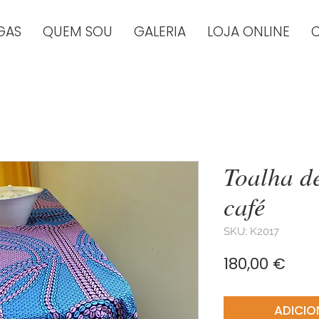
GAS
QUEM SOU
GALERIA
LOJA ONLINE
Toalha d
café
SKU: K2017
Pre
180,00 €
ADICIO