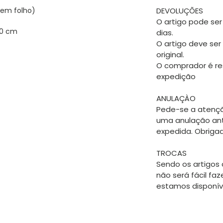
sem folho)
DEVOLUÇÕES
O artigo pode ser
 cm
dias.
O artigo deve ser
original.
O comprador é re
expedição
ANULAÇÀO
Pede-se a atençã
uma anulação an
expedida. Obriga
TROCAS
Sendo os artigos 
não será fácil faz
estamos disponíve