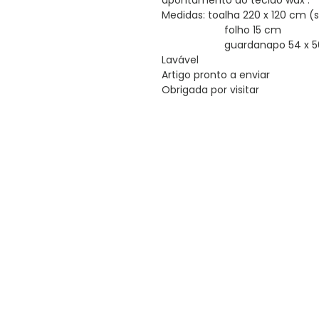
apontamento do tecido wax .
Medidas: toalha 220 x 120 cm (
folho 15 cm
guardanapo 54 x 50
Lavável
Artigo pronto a enviar
Obrigada por visitar