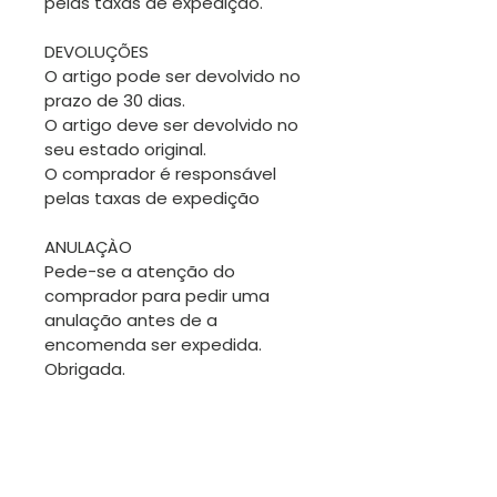
pelas taxas de expedição.
DEVOLUÇÕES
O artigo pode ser devolvido no
prazo de 30 dias.
O artigo deve ser devolvido no
seu estado original.
O comprador é responsável
pelas taxas de expedição
ANULAÇÀO
Pede-se a atenção do
comprador para pedir uma
anulação antes de a
encomenda ser expedida.
Obrigada.
TROCAS
Sendo os artigos desta loja
geralmente únicos, não será
fácil fazer trocas. No entanto