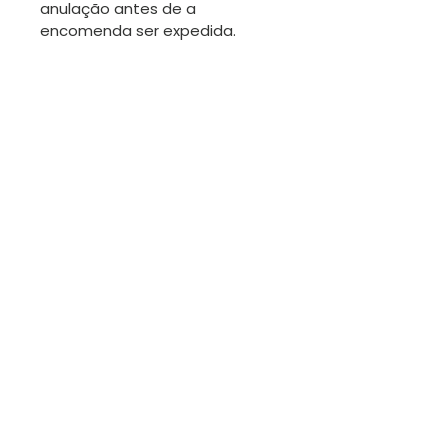
anulação antes de a
encomenda ser expedida.
Obrigada.
TROCAS
Sendo os artigos desta loja
geralmente únicos, não será
fácil fazer trocas. No entanto
estamos disponíveis para
conversar.
Contacte-me