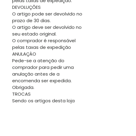
pelas taxas de expedição.
DEVOLUÇÕES
O artigo pode ser devolvido no
prazo de 30 dias.
O artigo deve ser devolvido no
seu estado original.
O comprador é responsável
pelas taxas de expedição
ANULAÇÀO
Pede-se a atenção do
comprador para pedir uma
anulação antes de a
encomenda ser expedida.
Obrigada.
TROCAS
Sendo os artigos desta loja
geralmente únicos, não será
fácil fazer trocas. No entanto
estamos disponíveis para
conversar.