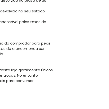
 devolvido no prazo de 30
 devolvido no seu estado
sponsável pelas taxas de
o do comprador para pedir
tes de a encomenda ser
da.
desta loja geralmente únicos,
er trocas. No entanto
is para conversar.