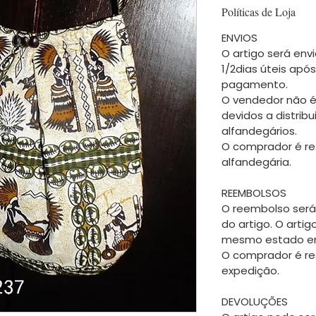
Políticas de Loja
ENVIOS
O artigo será envi
1/2dias úteis apó
pagamento.
O vendedor não é
devidos a distrib
alfandegários.
O comprador é re
alfandegária.
REEMBOLSOS
O reembolso será
do artigo. O arti
mesmo estado em
O comprador é re
expedição.
DEVOLUÇÕES