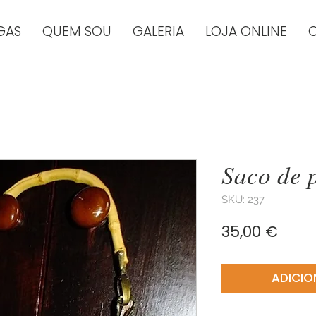
GAS
QUEM SOU
GALERIA
LOJA ONLINE
Saco de 
SKU: 237
Preç
35,00 €
ADICIO