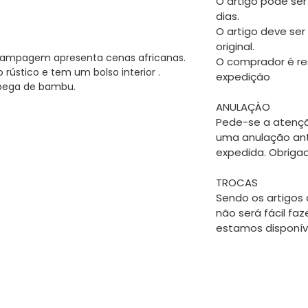
O artigo pode ser
dias.
O artigo deve ser
original.
stampagem apresenta cenas africanas.
O comprador é re
rústico e tem um bolso interior .
expedição
pega de bambu.
ANULAÇÀO
Pede-se a atençã
uma anulação an
expedida. Obriga
TROCAS
Sendo os artigos 
não será fácil faz
estamos disponíve