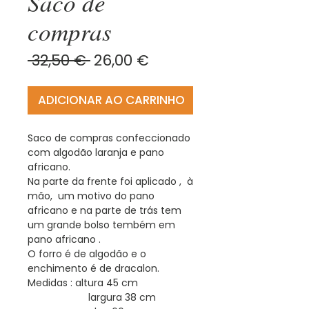
Saco de
compras
Preço
Preço
 32,50 € 
26,00 €
normal
promocional
ADICIONAR AO CARRINHO
Saco de compras confeccionado
com algodão laranja e pano
africano.
Na parte da frente foi aplicado , à
mão, um motivo do pano
africano e na parte de trás tem
um grande bolso tembém em
pano africano .
O forro é de algodão e o
enchimento é de dracalon.
Medidas : altura 45 cm
largura 38 cm