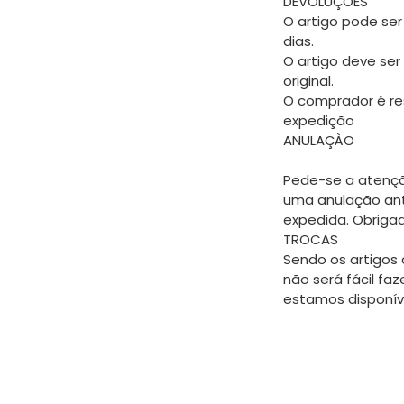
DEVOLUÇÕES
O artigo pode ser
dias.
O artigo deve ser
original.
O comprador é re
expedição
ANULAÇÀO
Pede-se a atençã
uma anulação an
expedida. Obriga
TROCAS
Sendo os artigos 
não será fácil faz
estamos disponíve