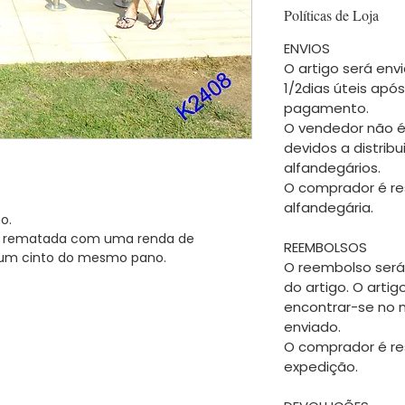
Políticas de Loja
ENVIOS
O artigo será envi
1/2dias úteis apó
pagamento.
O vendedor não é
devidos a distrib
alfandegários.
O comprador é re
alfandegária.
o.
 é rematada com uma renda de
REEMBOLSOS
m um cinto do mesmo pano.
O reembolso será
do artigo. O arti
encontrar-se no
enviado.
O comprador é re
expedição.