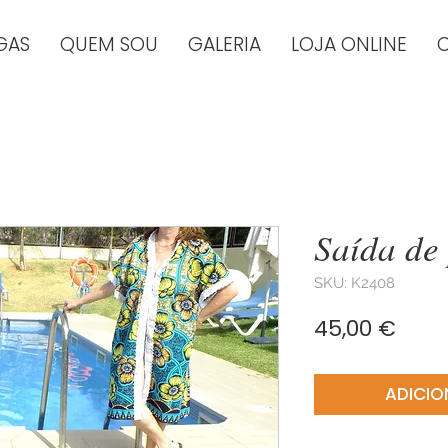
GAS
QUEM SOU
GALERIA
LOJA ONLINE
Saída de
SKU: K2408
Preç
45,00 €
ADICIO