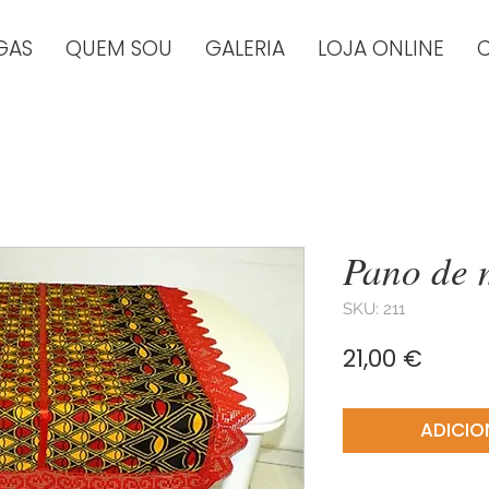
GAS
QUEM SOU
GALERIA
LOJA ONLINE
Pano de 
SKU: 211
Preç
21,00 €
ADICIO