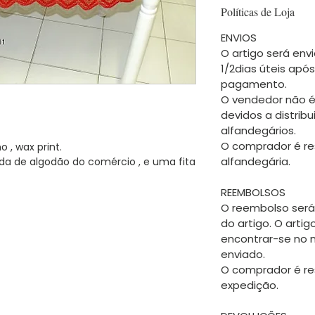
Políticas de Loja
ENVIOS
O artigo será envi
1/2dias úteis apó
pagamento.
O vendedor não é
devidos a distrib
alfandegários.
O comprador é re
, wax print.
alfandegária.
 de algodão do comércio , e uma fita
REEMBOLSOS
O reembolso será
do artigo. O arti
encontrar-se no
enviado.
O comprador é re
expedição.