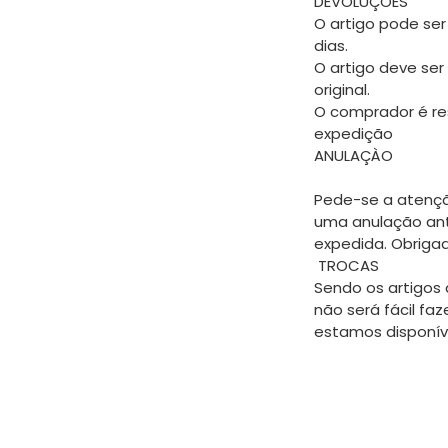
DEVOLUÇÕES
O artigo pode ser
dias.
O artigo deve ser
original.
O comprador é re
expedição
ANULAÇÀO
Pede-se a atençã
uma anulação an
expedida. Obriga
TROCAS
Sendo os artigos 
não será fácil faz
estamos disponíve