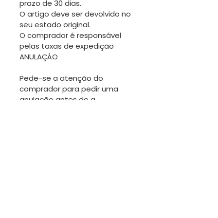
prazo de 30 dias.
O artigo deve ser devolvido no
seu estado original.
O comprador é responsável
pelas taxas de expedição
ANULAÇÀO
Pede-se a atenção do
comprador para pedir uma
anulação antes de a
encomenda ser expedida.
Obrigada.
TROCAS
Sendo os artigos desta loja
geralmente únicos, não será
fácil fazer trocas. No entanto
estamos dispostos para
conversar.