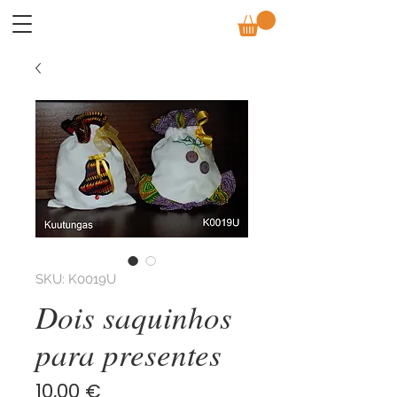
SKU: K0019U
Dois saquinhos
para presentes
Preço
10,00 €