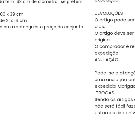
da tem 163 cm de diâmetro ; se preferir
m
DEVOLUÇÕES
 x 39 cm
O artigo pode ser
1 x 14 cm
dias.
a ou a rectangular o preço do conjunto
O artigo deve ser
original.
O comprador é re
expedição
ANULAÇÀO
Pede-se a atençã
uma anulação an
expedida. Obriga
TROCAS
Sendo os artigos 
não será fácil faz
estamos disponíve