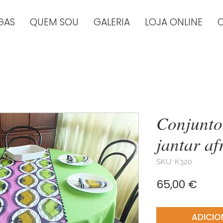
GAS
QUEM SOU
GALERIA
LOJA ONLINE
Conjunto
jantar af
SKU: K320
Preç
65,00 €
ADICIO