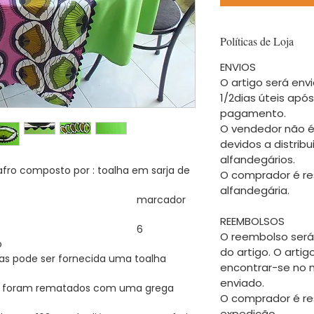
Políticas de Loja
ENVIOS
O artigo será envi
1/2dias úteis apó
pagamento.
O vendedor não é
devidos a distrib
alfandegários.
fro composto por : toalha em sarja de
O comprador é re
alfandegária.
cador
REEMBOLSOS
6
O reembolso será
o
do artigo. O arti
mas pode ser fornecida uma toalha
encontrar-se no
enviado.
s foram rematados com uma grega
O comprador é re
expedição.