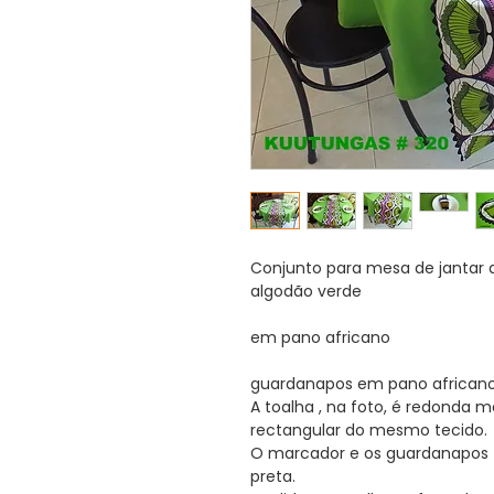
Conjunto para mesa de jantar a
algodão verde
mar
em pano africano
guardanapos em pano african
A toalha , na foto, é redonda 
rectangular do mesmo tecido.
O marcador e os guardanapo
preta.