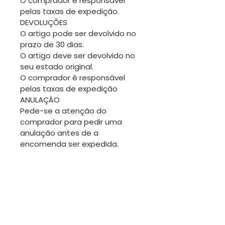
O comprador é responsável
pelas taxas de expedição.
DEVOLUÇÕES
O artigo pode ser devolvido no
prazo de 30 dias.
O artigo deve ser devolvido no
seu estado original.
O comprador é responsável
pelas taxas de expedição
ANULAÇÀO
Pede-se a atenção do
comprador para pedir uma
anulação antes de a
encomenda ser expedida.
Obrigada.
TROCAS
Sendo os artigos desta loja
geralmente únicos, não será
fácil fazer trocas. No entanto
estamos disponíveis para
conversar.