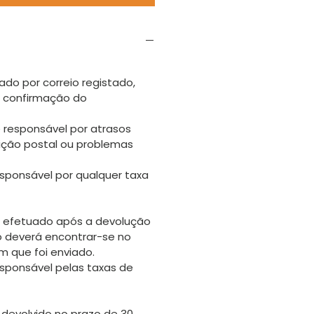
ado por correio registado,
s confirmação do
 responsável por atrasos
uição postal ou problemas
sponsável por qualquer taxa
 efetuado após a devolução
go deverá encontrar-se no
 que foi enviado.
sponsável pelas taxas de
 devolvido no prazo de 30