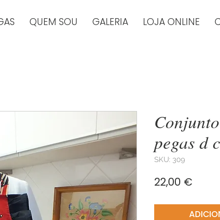
GAS
QUEM SOU
GALERIA
LOJA ONLINE
Conjunto
pegas d 
SKU: 309
Preç
22,00 €
ADICIO