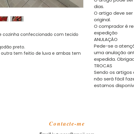
dias.
O artigo deve ser
original.
O comprador é re
expedição
de cozinha confeccionado com tecido
ANULAÇÀO
Pede-se a atençã
godão preto.
uma anulação an
outra tem feitio de luva e ambas tem
expedida. Obriga
TROCAS
Sendo os artigos 
não será fácil faz
estamos disponíve
Contacte-me