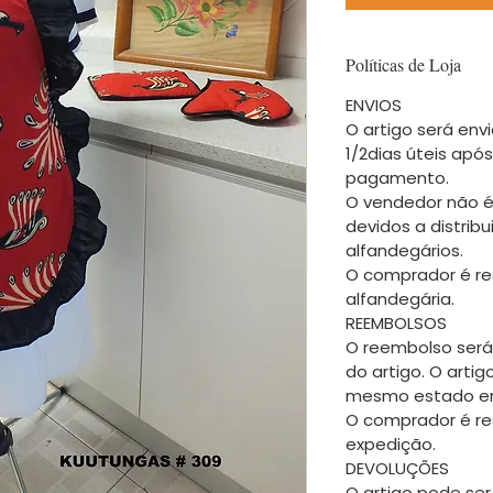
Políticas de Loja
ENVIOS
O artigo será envi
1/2dias úteis apó
pagamento.
O vendedor não é
devidos a distrib
alfandegários.
O comprador é re
alfandegária.
REEMBOLSOS
O reembolso será
do artigo. O arti
mesmo estado em
O comprador é re
expedição.
DEVOLUÇÕES
O artigo pode ser