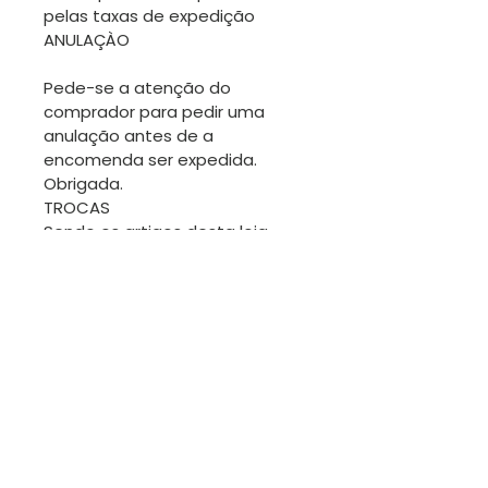
pelas taxas de expedição
ANULAÇÀO
Pede-se a atenção do
comprador para pedir uma
anulação antes de a
encomenda ser expedida.
Obrigada.
TROCAS
Sendo os artigos desta loja
geralmente únicos, não será
fácil fazer trocas. No entanto
estamos disponíveis para
conversar.