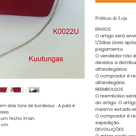
Políticas de Loja
ENVIOS
O artigo será envi
1/2dias úteis apó
pagamento.
O vendedor não é
devidos a distrib
alfandegários.
O comprador é re
alfandegária.
REEMBOLSOS
O reembolso será
do artigo. O arti
em dois tons de bordeaux . A pala é
mesmo estado em
asia.
O comprador é re
 um fecho íman.
expedição.
6 cm
DEVOLUÇÕES
O artigo pode ser