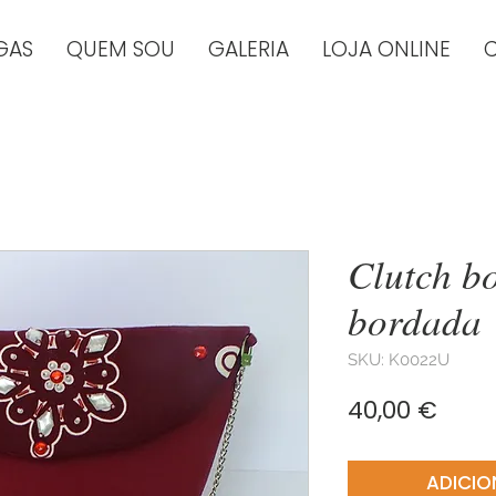
GAS
QUEM SOU
GALERIA
LOJA ONLINE
Clutch b
bordada
SKU: K0022U
Preç
40,00 €
ADICIO