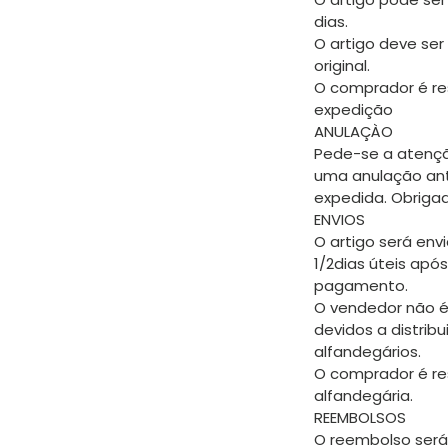
dias.
O artigo deve ser
original.
O comprador é re
expedição
ANULAÇÀO
Pede-se a atençã
uma anulação an
expedida. Obriga
ENVIOS
O artigo será envi
1/2dias úteis apó
pagamento.
O vendedor não é
devidos a distrib
alfandegários.
O comprador é re
alfandegária.
REEMBOLSOS
O reembolso será