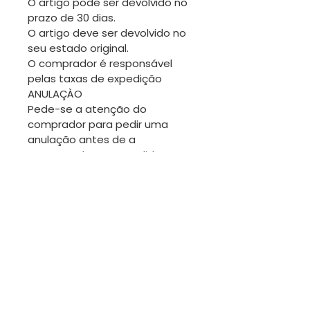
O artigo pode ser devolvido no
prazo de 30 dias.
O artigo deve ser devolvido no
seu estado original.
O comprador é responsável
pelas taxas de expedição
ANULAÇÀO
Pede-se a atenção do
comprador para pedir uma
anulação antes de a
encomenda ser expedida.
Obrigada.
TROCAS
Sendo os artigos desta loja
geralmente únicos, não será
fácil fazer trocas. No entanto
estamos disponíveis para
conversar.