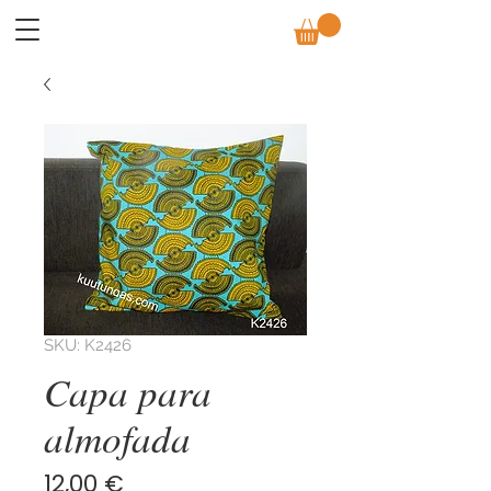
SKU: K2426
Capa para
almofada
Preço
12,00 €