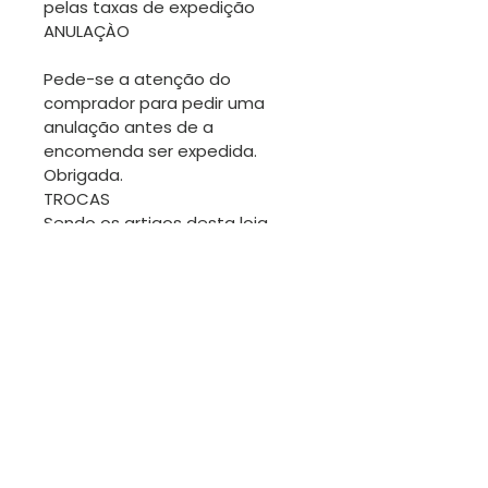
pelas taxas de expedição
ANULAÇÀO
Pede-se a atenção do
comprador para pedir uma
anulação antes de a
encomenda ser expedida.
Obrigada.
TROCAS
Sendo os artigos desta loja
geralmente únicos, não será
fácil fazer trocas. No entanto
estamos disponíveis para
conversar.