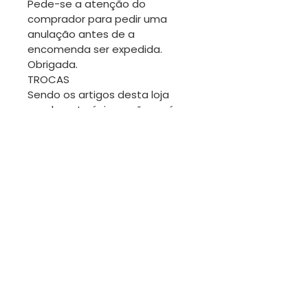
Pede-se a atenção do
comprador para pedir uma
anulação antes de a
encomenda ser expedida.
Obrigada.
TROCAS
Sendo os artigos desta loja
geralmente únicos, não será
fácil fazer trocas. No entanto
estamos disponíveis para
conversar.
Contacte-me