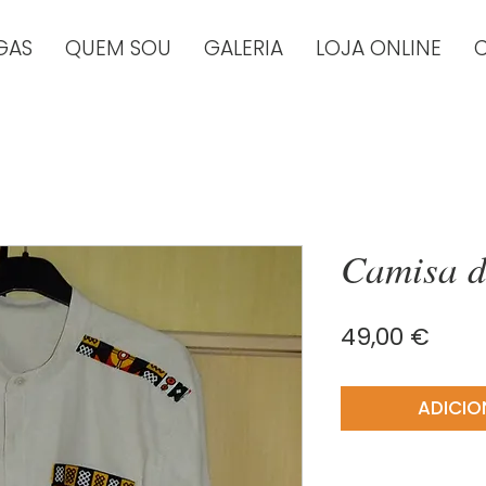
GAS
QUEM SOU
GALERIA
LOJA ONLINE
Camisa 
Preç
49,00 €
ADICIO