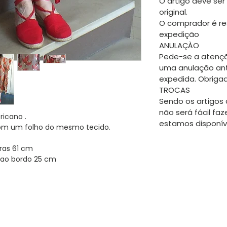
O artigo deve ser
original.
O comprador é re
expedição
ANULAÇÀO
Pede-se a atençã
uma anulação an
expedida. Obriga
TROCAS
Sendo os artigos 
não será fácil faz
ricano .
estamos disponíve
om um folho do mesmo tecido.
s 61 cm
 bordo 25 cm