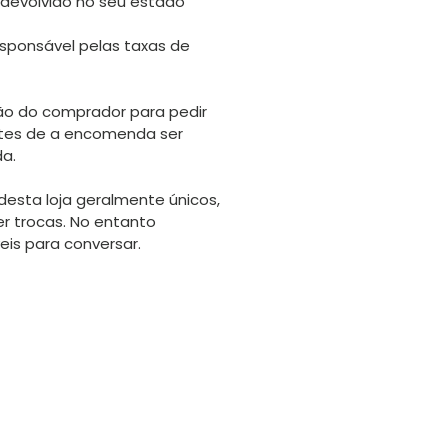
 devolvido no seu estado
sponsável pelas taxas de
o do comprador para pedir
tes de a encomenda ser
da.
desta loja geralmente únicos,
er trocas. No entanto
is para conversar.