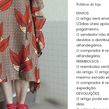
Políticas de loja
ENVIOS
O artigo será envi
1/2dias úteis apó
pagamento.
O vendedor não é
devidos a distrib
alfandegários.
O comprador é re
alfandegária.
REEMBOLSOS
O reembolso será
do artigo. O arti
mesmo estado em
O comprador é re
expedição.
DEVOLUÇÕES
O artigo pode ser
dias.