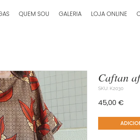
GAS
QUEM SOU
GALERIA
LOJA ONLINE
Caftan a
SKU: K2030
Preç
45,00 €
ADICIO