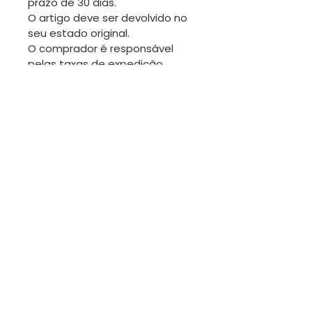
prazo de 30 dias.
O artigo deve ser devolvido no
seu estado original.
O comprador é responsável
pelas taxas de expedição
ANULAÇÀO
Pede-se a atenção do
comprador para pedir uma
anulação antes de a
encomenda ser expedida.
Contacte-me
​Email
kutungas@gmail.com
Telefone
+351 967 910 749
(chamada
para rede móvel nacional)
WhatsApp
+351 967 910 749