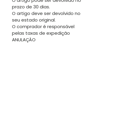
O artigo pode ser devolvido no
prazo de 30 dias.
O artigo deve ser devolvido no
seu estado original.
O comprador é responsável
pelas taxas de expedição
ANULAÇÀO
Pede-se a atenção do
comprador para pedir uma
anulação antes de a
encomenda ser expedida.
Obrigada.
TROCAS
Sendo os artigos desta loja
geralmente únicos, não será
fácil fazer trocas. No entanto
estamos disponíveis para
conversar.