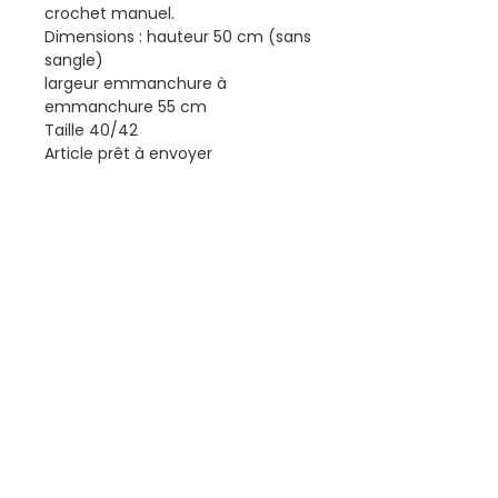
crochet manuel.
Dimensions : hauteur 50 cm (sans
sangle)
largeur emmanchure à
emmanchure 55 cm
Taille 40/42
Article prêt à envoyer
Merci pour votre visite
Contactez-moi
Courriel :
kutungas@gmail.com
Tél :
+351 967 910 749
(appel vers le réseau mobile national)
Lisbonne - Portugal