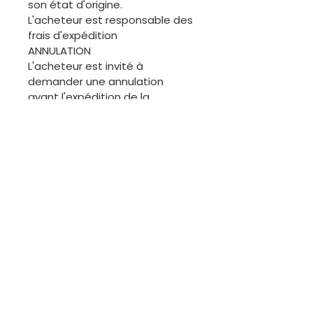
son état d'origine.
L'acheteur est responsable des
frais d'expédition
ANNULATION
L'acheteur est invité à
demander une annulation
avant l'expédition de la
commande. Merci.
ÉCHANGES
Les articles de cette boutique
étant généralement uniques, il
ne sera pas facile de procéder
à des échanges. Cependant,
nous sommes disponibles pour
discuter.
Contactez-moi