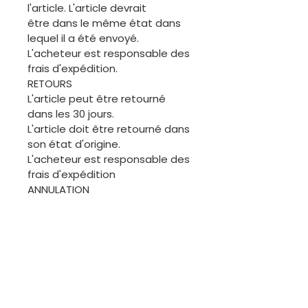
l'article. L'article devrait
être dans le même état dans
lequel il a été envoyé.
L'acheteur est responsable des
frais d'expédition.
RETOURS
L'article peut être retourné
dans les 30 jours.
L'article doit être retourné dans
son état d'origine.
L'acheteur est responsable des
frais d'expédition
ANNULATION
L'acheteur est invité à
demander une annulation
avant l'expédition de la
commande. Merci.
ÉCHANGES
Les articles de cette boutique
étant généralement uniques, il