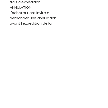
frais d'expédition
ANNULATION
L'acheteur est invité à
demander une annulation
avant l'expédition de la
commande. Merci.
ÉCHANGES
Les articles de cette boutique
étant généralement uniques, il
ne sera pas facile de procéder
à des échanges. Cependant,
nous sommes disponibles pour
discuter.
Contactez-moi
Courriel :
kutungas@gmail.com
Tél :
+351 967 910 749