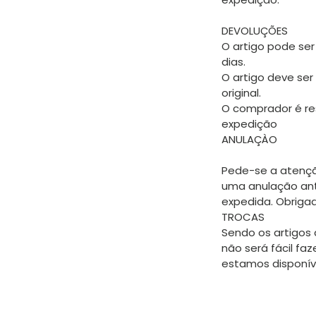
DEVOLUÇÕES
O artigo pode ser
dias.
O artigo deve ser
original.
O comprador é re
expedição
ANULAÇÀO
Pede-se a atençã
uma anulação an
expedida. Obriga
TROCAS
Sendo os artigos 
não será fácil faz
estamos disponíve