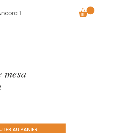
Âncora 1
e mesa
a
UTER AU PANIER