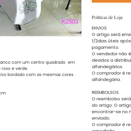
Políticas de Loja
ENVIOS
O artigo será envi
1/2dias úteis apó
pagamento.
O vendedor não é
devidos a distrib
branco com um centro quadrado em
alfandegários.
 roxo e verde.
O comprador é re
tivo bordado com as mesmas cores .
alfandegária.
REEMBOLSOS
cm
O reembolso será
do artigo. O arti
encontrar-se no
enviado.
O comprador é re
expedição.