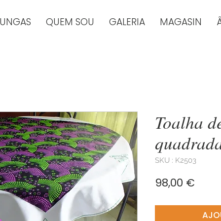
TUNGAS
QUEM SOU
GALERIA
MAGASIN
Toalha d
quadrad
SKU : K2503
Prix
98,00 €
AJO