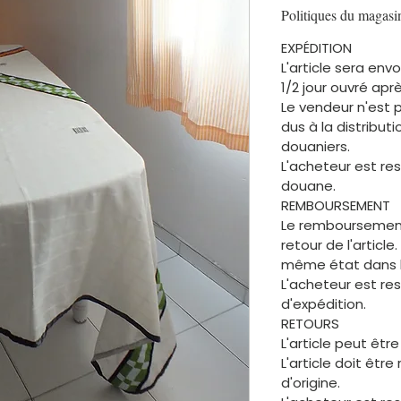
Politiques du magasi
EXPÉDITION
L'article sera en
1/2 jour ouvré ap
Le vendeur n'est 
dus à la distribu
douaniers.
L'acheteur est re
douane.
REMBOURSEMENT
Le remboursement
retour de l'article.
même état dans le
L'acheteur est re
d'expédition.
RETOURS
L'article peut être
L'article doit êtr
d'origine.