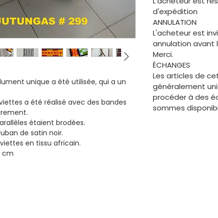
L'acheteur est re
d'expédition
ANNULATION
L'acheteur est in
annulation avant 
Merci.
ÉCHANGES
Les articles de c
ument unique a été utilisée, qui a un
généralement uniq
procéder à des é
rviettes a été réalisé avec des bandes
sommes disponible
oirement.
parallèles étaient brodées.
ruban de satin noir.
iettes en tissu africain.
6 cm