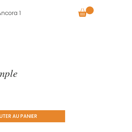
Âncora 1
mple
UTER AU PANIER