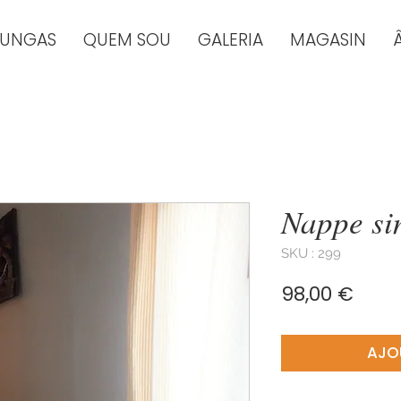
TUNGAS
QUEM SOU
GALERIA
MAGASIN
Nappe si
SKU : 299
Prix
98,00 €
AJO