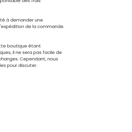
sponsable des frais
vité à demander une
l'expédition de la commande.
ette boutique étant
ues, il ne sera pas facile de
changes. Cependant, nous
s pour discuter.