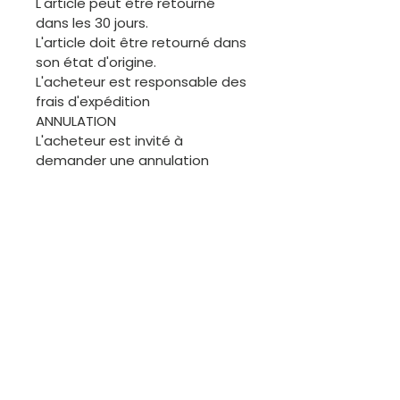
L'article peut être retourné
dans les 30 jours.
L'article doit être retourné dans
son état d'origine.
L'acheteur est responsable des
frais d'expédition
ANNULATION
L'acheteur est invité à
demander une annulation
avant l'expédition de la
commande. Merci.
ÉCHANGES
Les articles de cette boutique
étant généralement uniques, il
ne sera pas facile de procéder
à des échanges. Cependant,
nous sommes disponibles pour
discuter.