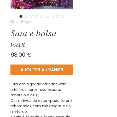
SKU : K2501
Saia e bolsa
wax
Prix
98,00 €
AJOUTER AU PANIER
Saia em algodão africano wax
print nas cores rosa escuro,
amarelo e azul.
Os motivos do estampado foram
rebordados com missangas e fio
metálico.
A saia é forrada e fecha com zip.