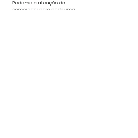
Pede-se a atenção do
comprador para pedir uma
anulação antes de a
encomenda ser expedida.
Obrigada.
TROCAS
Sendo os artigos desta loja
geralmente únicos, não será
fácil fazer trocas. No entanto
estamos disponíveis para
conversar.
Contactez-moi