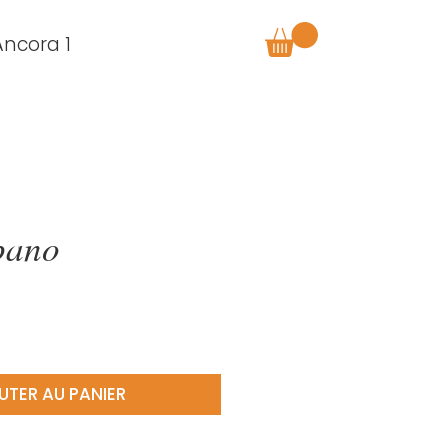
Âncora 1
pano
UTER AU PANIER