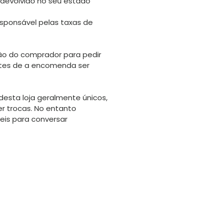
 devolvido no seu estado
sponsável pelas taxas de
o do comprador para pedir
tes de a encomenda ser
desta loja geralmente únicos,
er trocas. No entanto
eis para conversar