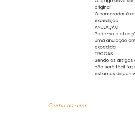
O artigo deve ser
original.
O comprador é re
expedição
ANULAÇÀO
Pede-se a atençã
uma anulação an
expedida.
TROCAS
Sendo os artigos 
não será fácil faz
estamos disponív
Contactez-moi
Courriel :
kutungas@gmail.com
Tél : +351 967 910 749
(appel vers le réseau mobile national)