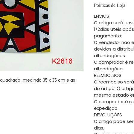
Políticas de Loja
ENVIOS
O artigo será envi
1/2dias úteis apó
pagamento.
O vendedor não é
devidos a distrib
alfandegários
O comprador é re
alfandegária.
REEMBOLSOS
quadrado medindo 35 x 35 cm e as
O reembolso será
do artigo. O arti
mesmo estado em
O comprador é re
expedição.
DEVOLUÇÕES
O artigo pode ser
dias.