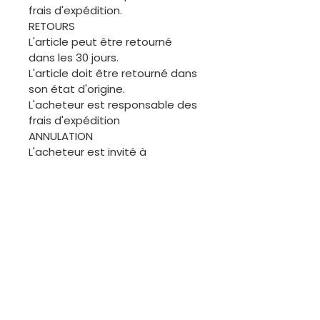
frais d'expédition.
RETOURS
L'article peut être retourné
dans les 30 jours.
L'article doit être retourné dans
son état d'origine.
L'acheteur est responsable des
frais d'expédition
ANNULATION
L'acheteur est invité à
demander une annulation
avant l'expédition de la
commande. Merci.
ÉCHANGES
Les articles de cette boutique
étant généralement uniques, il
ne sera pas facile de procéder
à des échanges. Cependant,
nous sommes disponibles pour
discuter.