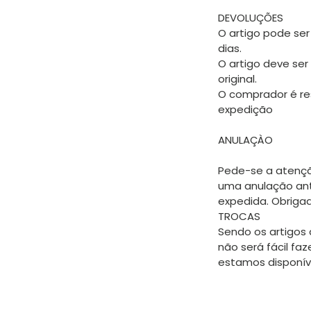
DEVOLUÇÕES
O artigo pode ser
dias.
O artigo deve ser
original.
O comprador é re
expedição
ANULAÇÀO
Pede-se a atençã
uma anulação an
expedida. Obriga
TROCAS
Sendo os artigos 
não será fácil faz
estamos disponíve