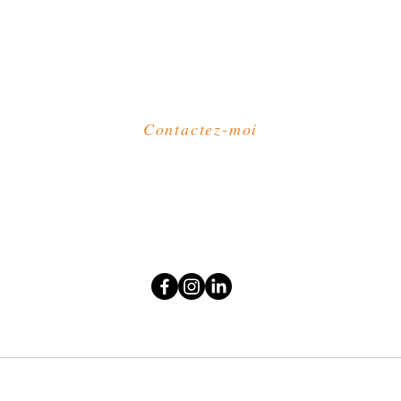
Contactez-moi
Courriel :
kutungas@gmail.com
Tél : +351 967 910 749
(appel vers le réseau mobile national)
Lisbonne - Portugal
Livre des Réclamations
- Politique de Confidentialité - Politique de Cookies