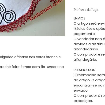
Políticas de Loja
ENVIOS
O artigo será envi
1/2dias úteis apó
pagamento.
O vendedor não é
devidos a distrib
alfandegários
O comprador é re
algodão africano nas cores branco e
alfandegária.
roché feita à mão com fio Ancora na
REEMBOLSOS
O reembolso será
do artigo. O arti
encontrar-se no
enviado.
O comprador é re
expedição.