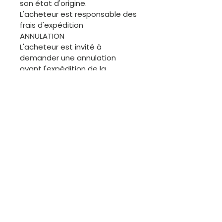
son état d'origine.
L'acheteur est responsable des
frais d'expédition
ANNULATION
L'acheteur est invité à
demander une annulation
avant l'expédition de la
commande. Merci.
ÉCHANGES
Les articles de cette boutique
étant généralement uniques, il
ne sera pas facile de procéder
à des échanges. Cependant,
nous sommes disponibles pour
discuter.
Contactez-moi