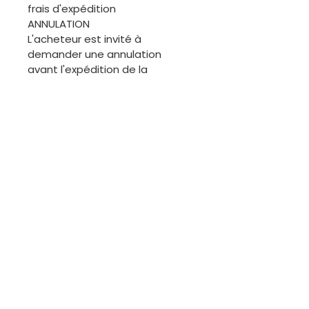
frais d'expédition
ANNULATION
L'acheteur est invité à
demander une annulation
avant l'expédition de la
commande. Merci.
ÉCHANGES
Les articles de cette boutique
étant généralement uniques, il
ne sera pas facile de procéder
à des échanges. Cependant,
nous sommes disponibles pour
discuter.
Contactez-moi
Courriel :
kutungas@gmail.com
Tél :
+351 967 910 749