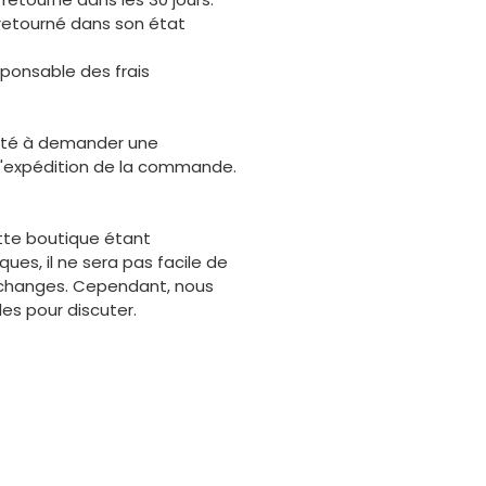
e retourné dans son état
sponsable des frais
vité à demander une
l'expédition de la commande.
ette boutique étant
ues, il ne sera pas facile de
changes. Cependant, nous
s pour discuter.