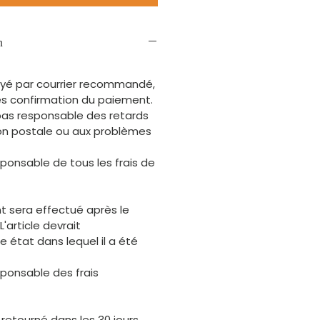
n
voyé par courrier recommandé,
rès confirmation du paiement.
pas responsable des retards
tion postale ou aux problèmes
sponsable de tous les frais de
 sera effectué après le
 L'article devrait
 état dans lequel il a été
sponsable des frais
 retourné dans les 30 jours.