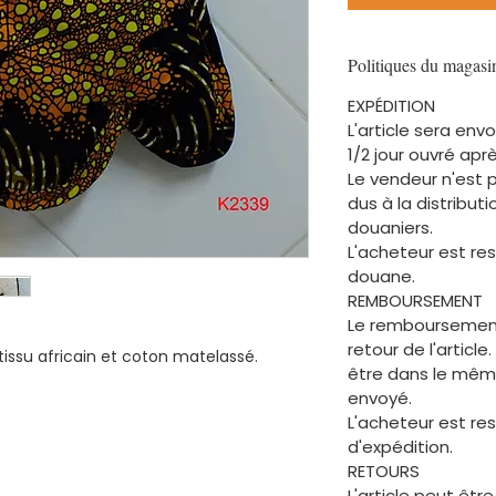
Politiques du magasi
EXPÉDITION
L'article sera en
1/2 jour ouvré ap
Le vendeur n'est 
dus à la distribu
douaniers.
L'acheteur est re
douane.
REMBOURSEMENT
Le remboursement
retour de l'article.
issu africain et coton matelassé.
être dans le même
envoyé.
L'acheteur est re
d'expédition.
RETOURS
L'article peut être