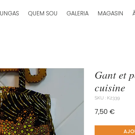
TUNGAS
QUEM SOU
GALERIA
MAGASIN
Gant et 
cuisine
SKU : K2339
Prix
7,50 €
AJO