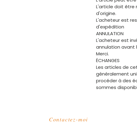
L'article doit êtr
d'origine.
L'acheteur est re
d'expédition
ANNULATION
L'acheteur est in
annulation avant 
Merci.
ÉCHANGES
Les articles de c
généralement uniq
procéder à des é
sommes disponible
Contactez-moi
Courriel :
kutungas@gmail.com