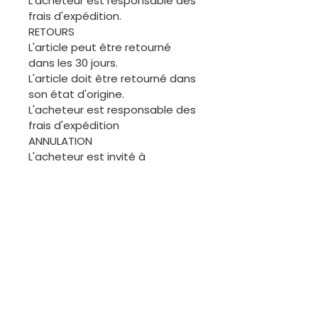
L'acheteur est responsable des
frais d'expédition.
RETOURS
L'article peut être retourné
dans les 30 jours.
L'article doit être retourné dans
son état d'origine.
L'acheteur est responsable des
frais d'expédition
ANNULATION
L'acheteur est invité à
demander une annulation
avant l'expédition de la
commande. Merci.
ÉCHANGES
Les articles de cette boutique
étant généralement uniques, il
ne sera pas facile de procéder
à des échanges. Cependant,
nous sommes disponibles pour
discuter.