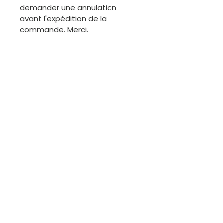
demander une annulation
avant l'expédition de la
commande. Merci.
ÉCHANGES
Les articles de cette boutique
étant généralement uniques, il
ne sera pas facile de procéder
à des échanges. Cependant,
nous sommes disponibles pour
discuter.
Contactez-moi
Courriel :
kutungas@gmail.com
Tél :
+351 967 910 749
(appel vers le réseau mobile national)
Lisbonne - Portugal