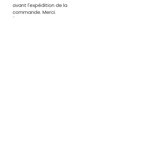
avant l'expédition de la
commande. Merci.
ÉCHANGES
Les articles de cette boutique
étant généralement uniques, il
ne sera pas facile de procéder
à des échanges. Cependant,
nous sommes disponibles pour
discuter.
Contactez-moi
Courriel :
kutungas@gmail.com
Tél :
+351 967 910 749
(appel vers le réseau mobile national)
Lisbonne - Portugal